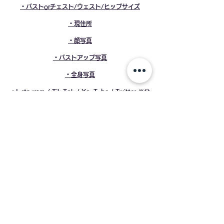
・バストorチェスト/ウェスト/ヒップサイズ
・現住所
・顔写真
・バストアップ写真
・全身写真
・Instagram / Tik Tok / YouTube / Twitter ※公
開設定にてお待ちください
※鍵アカウントの方は審査できません
​・自己PRや夢、目標を簡潔に書き出して下さい
資料送り先
メール送付先
​※件名に「OYB CLUB 応
募」と必ずご記入ください
info@oybclub.com