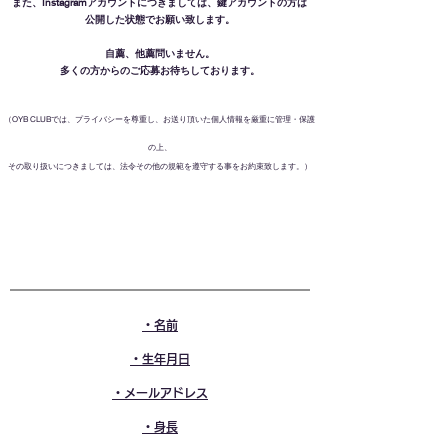
また、Instagramアカウントにつきましては、鍵アカウントの方は
公開した状態でお願い致します。
自薦、他薦問いません。
​多くの方からのご応募お待ちしております。
（OYB CLUBでは、プライバシーを尊重し、お送り頂いた個人情報を厳重に管理・保護
の上、
その取り扱いにつきましては、法令その他の規範を遵守する事をお約束致します。）
・名前
・生年月日
・メールアドレス
・身長